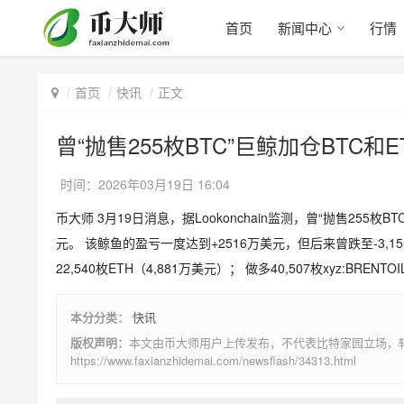
首页
新闻中心
行情
首页
快讯
正文
曾“抛售255枚BTC”巨鲸加仓BTC和
时间：2026年03月19日 16:04
币大师 3月19日消息，据Lookonchain监测，曾“抛售255
元。 该鲸鱼的盈亏一度达到+2516万美元，但后来曾跌至-3,155
22,540枚ETH（4,881万美元）； 做多40,507枚xyz:BRENT
本分分类：
快讯
版权声明：
本文由币大师用户上传发布，不代表比特家园立场，
https://www.faxianzhidemai.com/newsflash/34313.html