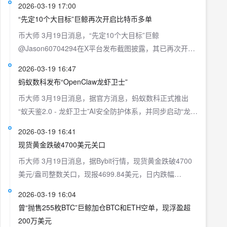
方面，约 27% 指出 AI 结果不可靠，22% 关注就业与经
2026-03-19 17:00
“美国与伊朗在4月15日或4月30日前达成停火协议”。
济冲击，约 22% 担心人类自主性被削弱，16% 认为过度
“先定10个大目标”巨鲸再次开启比特币多单
依赖 AI 或致“认知退化”。
币大师 3月19日消息，“先定10个大目标”巨鲸
@Jason60704294在X平台发布截图披露，其已再次开启
比特币多单，目前持仓9.437枚BTC，开仓价格70027.66
2026-03-19 16:47
美元。 此前消息，“先定10个大目标”巨鲸昨晚平仓空单后
蚂蚁数科发布“OpenClaw龙虾卫士”
单笔获利709.3万美元。
币大师 3月19日消息，据官方消息，蚂蚁数科正式推出
“蚁天鉴2.0 - 龙虾卫士”AI安全防护体系，并同步启动“龙
虾AI安全守护计划”，旨在为部署OpenClaw的企业提供全
2026-03-19 16:41
生命周期、多层次的安全保障。本次发布的“claw安全套
现货黄金跌破4700美元关口
件1.0”于3月19日正式上线，聚焦三大核心能力：一是“对
币大师 3月19日消息，据Bybit行情，现货黄金跌破4700
抗思想变异”，通过精准识别输入输出内容，拦截违规信
美元/盎司整数关口，现报4699.84美元，日内跌幅
息与恶意诱导传播源头，防止模型被“黑化”；二是“净化
2.46%。
skills仓库”，基于蚂蚁数科CALIR五维模型框架，对Skills
2026-03-19 16:04
插件进行合规扫描与行为审计，有效识别并阻断权限越
曾“抛售255枚BTC”巨鲸加仓BTC和ETH空单，现浮盈超
界、敏感泄露及异常调用等风险；三是“风险舆情播报”，
200万美元