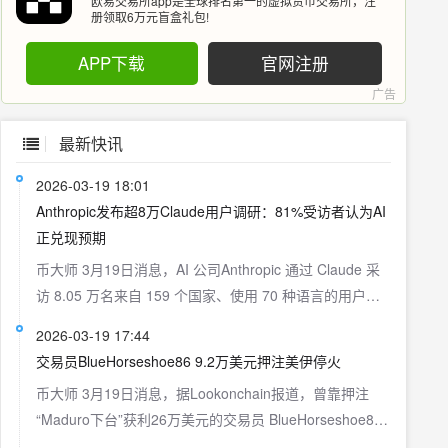
欧易交易所app是全球排名第一的虚拟货币交易所，注
册领取6万元盲盒礼包!
APP下载
官网注册
最新快讯
2026-03-19 18:01
Anthropic发布超8万Claude用户调研：81%受访者认为AI
正兑现预期
币大师 3月19日消息，AI 公司Anthropic 通过 Claude 采
访 8.05 万名来自 159 个国家、使用 70 种语言的用户，
调查其对 AI 的期望与担忧。结果显示，约 19% 受访者希
2026-03-19 17:44
望 AI 提升“专业表现”，14% 关注“个人成长”，约 11% 期
交易员BlueHorseshoe86 9.2万美元押注美伊停火
望通过 AI 获得“时间自由”，近 10% 将其视为获取财务独
币大师 3月19日消息，据Lookonchain报道，曾靠押注
立工具。81% 受访者称 AI 已在一定程度上实现其愿景，
“Maduro下台”获利26万美元的交易员 BlueHorseshoe86
主要集中在生产力提升、认知协作与学习加速。但在担忧
再次重仓地缘政治预测市场，现已投入约9.2万美元押注