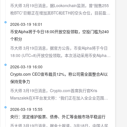
通过生成实时风险应急报告并主动推送，帮助企业第一时
币大师 3月19日消息，据Lookonchain监测，曾“抛售255
间掌握安全态势，实现风险的透明化与即时感知，变被动
枚BTC”巨鲸正在增加其BTC和ETH的空头仓位，目前盈利
防御为主动应对。其“龙虾AI安全守护计划”计划将面向首
已超过200万美元。 该鲸鱼的盈亏一度达到+2516万美
批100家合作企业，提供为期3个月、总计20万次的免费
2026-03-19 16:01
元，但后来曾跌至-3,155万美元。 当前仓位： 做空1,167
龙虾安全防护调用服务，旨在让客户快速体验企业级的AI
币安Alpha将于今日18:00开放空投领取，空投门槛为240
枚BTC（8,188万美元）； 做空22,540枚ETH（4,881万
安全保障。
个积分
美元）； 做多40,507枚xyz:BRENTOIL（441万美元）。
币大师 3月19日消息，据官方公告，币安Alpha将于今日
18:00 (UTC+8)开放空投领取。本次活动采用币安Alpha
Box模式，空投池包含来自多个项目的代币。拥有至少
2026-03-19 16:00
240个币安Alpha积分的用户可按先到先得的方式领取一份
Crypto.com CEO宣布裁员12%，称公司需全面整合AI以
代币奖励。如果奖励未全部分发完毕，积分门槛将每5分
保持竞争力
钟自动降低5个。具体空投代币及最新信息，请关注币安
币大师 3月19日消息，Crypto.com首席执行官Kris
钱包官方渠道。
Marszalek在X平台发文称：“我们正在加入全企业范围内
整合人工智能的公司行列。未能立即做出这一转变的公司
2026-03-19 15:55
将会失败。行动迟缓的公司将被抛在后面。立即行动并将
央行：坚定维护股票、债券、外汇等金融市场平稳运行
最佳AI工具与顶尖人才相结合的公司，将达到前所未有的
币大师 3月19日消息，据金十报道，3月18日，中国人民