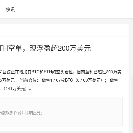
快讯
ETH空单，现浮盈超200万美元
枚BTC”巨鲸正在增加其BTC和ETH的空头仓位，目前盈利已超过200万美
万美元。 当前仓位： 做空1,167枚BTC（8,188万美元）； 做空
OIL（441万美元）。
转载联系作者并注明出处：